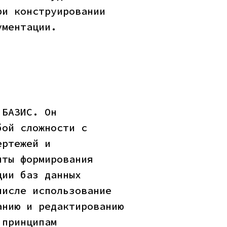
ри конструировании
ументации.
 БАЗИС. Он
бой сложности с
ертежей и
нты формирования
ции баз данных
числе использование
анию и редактированию
 принципам