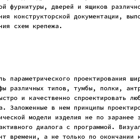
ой фурнитуры, дверей и ящиков различн
ния конструкторской документации, вып
ния схем крепежа.
ль параметрического проектирования ши
фы различных типов, тумбы, полки, ант
ыстро и качественно спроектировать лю
а. Заложенные в нем принципы проектир
ической модели изделия не по заранее 
активного диалога с программой. Визуа
нт времени, а не только по окончании 