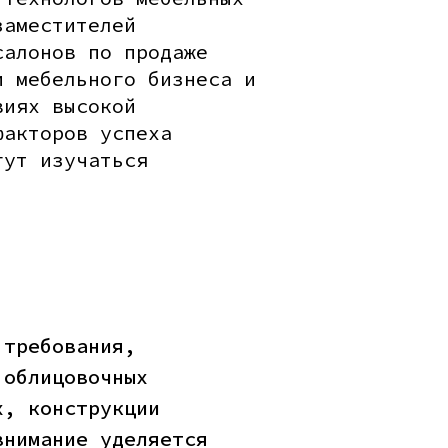
заместителей
салонов по продаже
и мебельного бизнеса и
виях высокой
факторов успеха
гут изучаться
 требования,
 облицовочных
х, конструкции
внимание уделяется