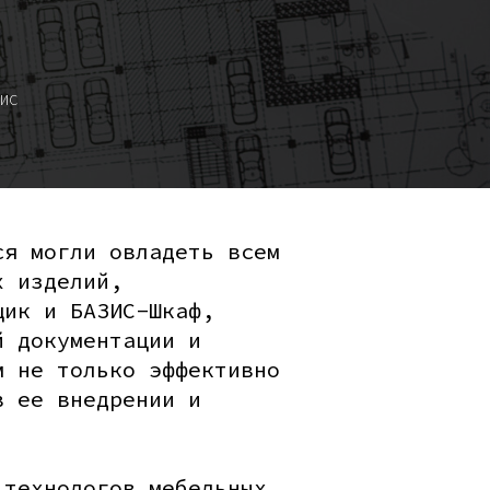
ИС
ся могли овладеть всем
х изделий,
щик и БАЗИС-Шкаф,
й документации и
м не только эффективно
в ее внедрении и
 технологов мебельных