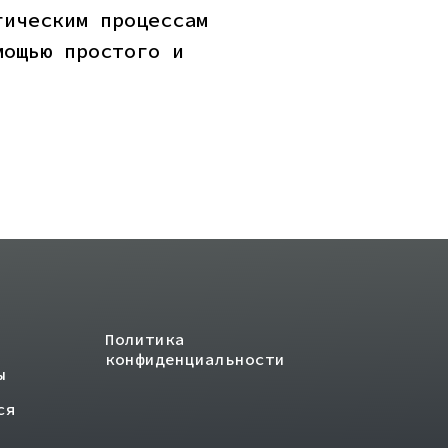
гическим процессам
мощью простого и
Политика
конфиденциальности
ы
ся