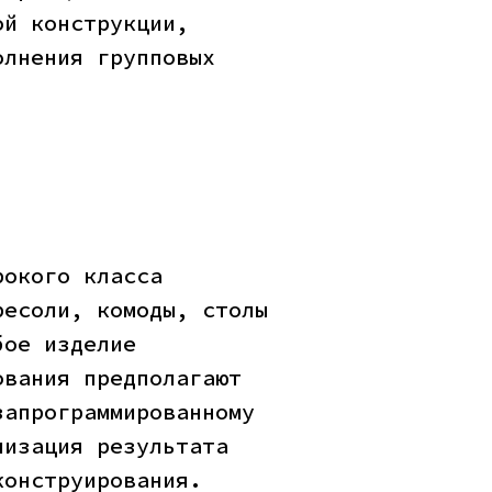
ой конструкции,
олнения групповых
рокого класса
ресоли, комоды, столы
бое изделие
ования предполагают
запрограммированному
лизация результата
конструирования.