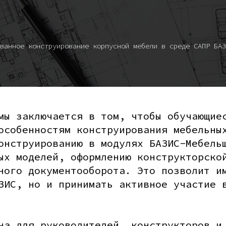
ванное конструирование корпусной мебели в среде САПР БАЗ
мы заключается в том, чтобы обучающие
особенностям конструирования мебельны
онструированию в модулях БАЗИС-Мебель
ых моделей, оформлению конструкторско
ного документооборота. Это позволит и
ЗИС, но и принимать активное участие 
на для руководителей, конструкторов и